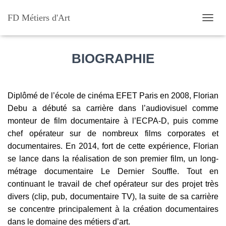
FD Métiers d'Art
D
É
P
L
BIOGRAPHIE
I
E
R
L
Diplômé de l’école de cinéma EFET Paris en 2008, Florian
A
Debu a débuté sa carrière dans l’audiovisuel comme
N
monteur de film documentaire à
l’ECPA-D
, puis comme
A
V
chef opérateur sur de nombreux films corporates et
I
documentaires. En 2014, fort de cette expérience, Florian
G
se lance dans la réalisation de son premier film, un long-
A
T
métrage documentaire
Le Dernier Souffle
. Tout en
I
continuant le travail de chef opérateur sur des projet très
O
divers (clip, pub, documentaire TV), la suite de sa carrière
N
se concentre principalement à la création documentaires
dans le domaine des métiers d’art.