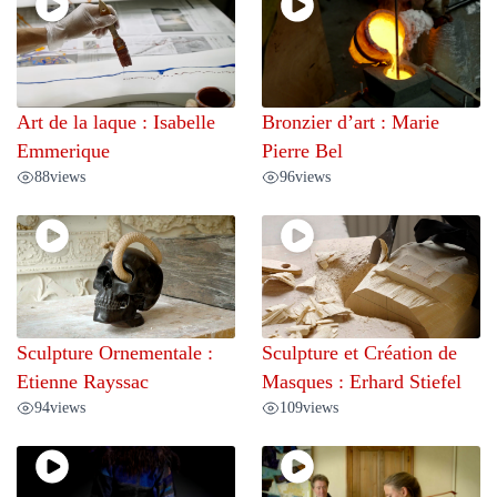
Art de la laque : Isabelle
Bronzier d’art : Marie
Emmerique
Pierre Bel
88
views
96
views
Sculpture Ornementale :
Sculpture et Création de
Etienne Rayssac
Masques : Erhard Stiefel
94
views
109
views