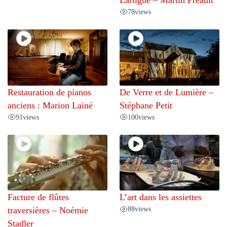
78
views
Restauration de pianos
De Verre et de Lumière –
anciens : Marion Lainé
Stéphane Petit
91
views
100
views
Facture de flûtes
L’art dans les assiettes
88
views
traversières – Noémie
Stadler