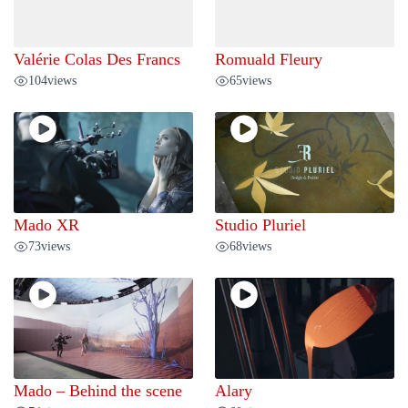
Valérie Colas Des Francs
Romuald Fleury
104
views
65
views
Mado XR
Studio Pluriel
73
views
68
views
Mado – Behind the scene
Alary