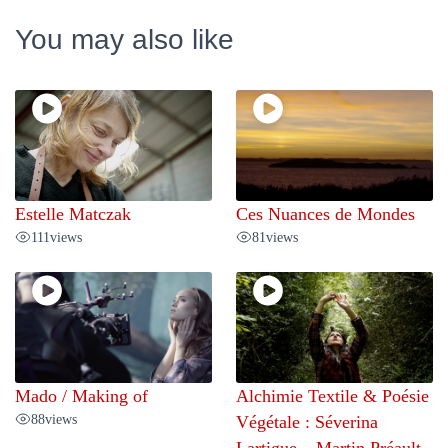
You may also like
Estelle Matczak
Ces Nuances de Mondes
111
views
81
views
Mado / Making of
Alchimie Textile & Poésie
88
views
Végétale : Séverina
Lartigue – Martin Préault