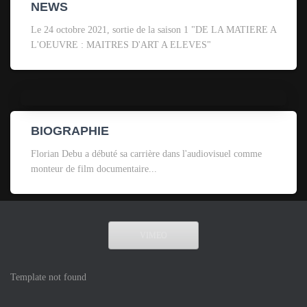
NEWS
Le 24 octobre 2021, sortie de la saison 1 "DE LA MATIERE A
L'OEUVRE : MAITRES D'ART A ELEVES"
BIOGRAPHIE
Florian Debu a débuté sa carrière dans l'audiovisuel comme
monteur de film documentaire...
VIMEO
Template not found