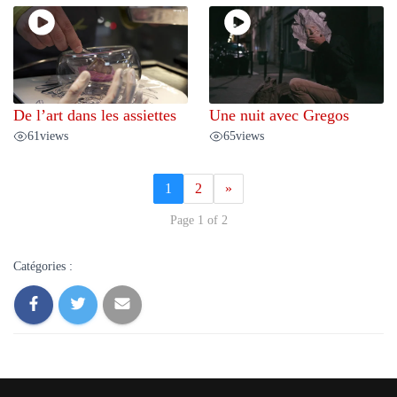
De l’art dans les assiettes
Une nuit avec Gregos
61
views
65
views
1
2
»
Page 1 of 2
Catégories :