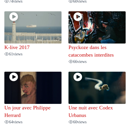
74
views
60
views
K-live 2017
Psyckoze dans les
61
views
catacombes interdites
66
views
Un jour avec Philippe
Une nuit avec Codex
Herrard
Urbanus
64
views
60
views