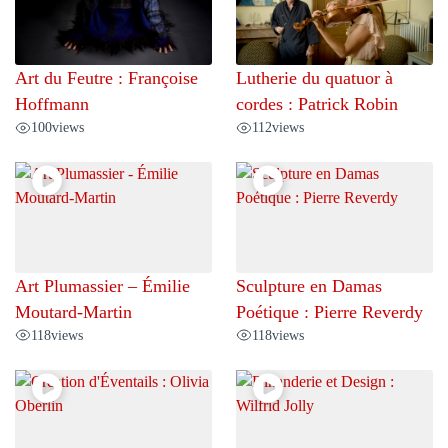
Art du Feutre : Françoise
Lutherie du quatuor à
Hoffmann
cordes : Patrick Robin
100
views
112
views
Art Plumassier – Émilie
Sculpture en Damas
Moutard-Martin
Poétique : Pierre Reverdy
118
views
118
views