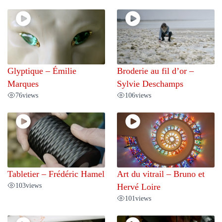
Glyptique – Émilie
Broderie au fil d’or –
Marques
Sylvie Deschamps
76
views
106
views
Tabletier – Frédéric Hamel
Art du vitrail – Bruno et
103
views
Hervé Loire
101
views