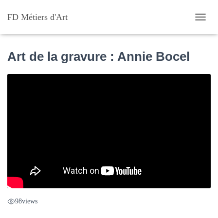
FD Métiers d'Art
D
É
P
L
Art de la gravure : Annie Bocel
I
E
R
L
A
N
A
V
I
G
A
T
I
O
N
98
views