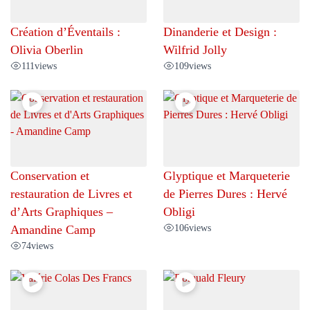
Création d’Éventails :
Dinanderie et Design :
Olivia Oberlin
Wilfrid Jolly
111
views
109
views
Conservation et
Glyptique et Marqueterie
restauration de Livres et
de Pierres Dures : Hervé
d’Arts Graphiques –
Obligi
106
views
Amandine Camp
74
views