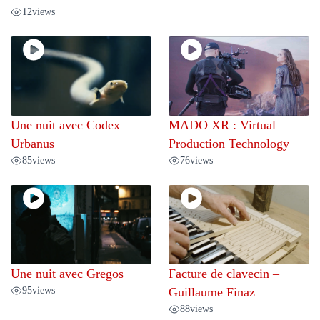
12
views
Une nuit avec Codex
MADO XR : Virtual
Urbanus
Production Technology
85
views
76
views
Une nuit avec Gregos
Facture de clavecin –
95
views
Guillaume Finaz
88
views