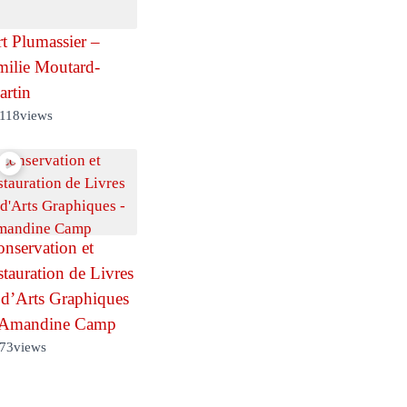
t Plumassier –
ilie Moutard-
rtin
118
views
nservation et
stauration de Livres
 d’Arts Graphiques
 Amandine Camp
73
views