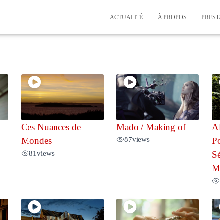
ACTUALITÉ
À PROPOS
PREST
Ces Nuances de
Mado / Making of
Al
87
views
Mondes
Po
81
views
Sé
Ma