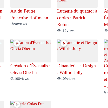
on
Art du Feutre :
Lutherie du quatuor à
Ar
d
Françoise Hoffmann
cordes : Patrick
Ém
98
views
Robin
Ma
112
views
s
Création d’Éventails :
Dinanderie et Design
Co
Olivia Oberlin
: Wilfrid Jolly
re
108
views
109
views
et
–