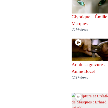
Glyptique – Émilie
Marques
76
views
Art de la gravure :
Annie Bocel
97
views