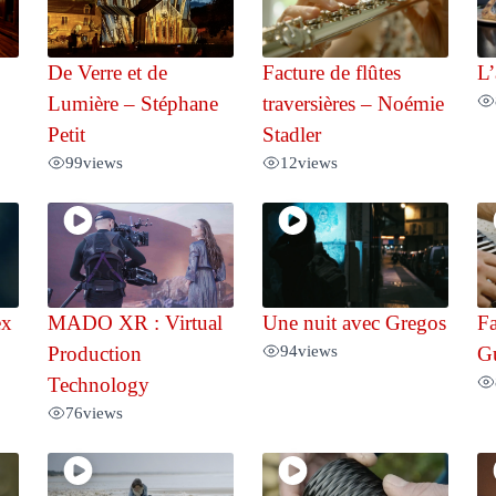
De Verre et de
Facture de flûtes
L’
Lumière – Stéphane
traversières – Noémie
Petit
Stadler
99
views
12
views
ex
MADO XR : Virtual
Une nuit avec Gregos
Fa
94
views
Production
Gu
Technology
76
views