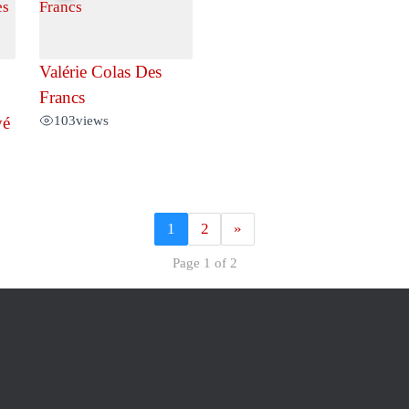
Valérie Colas Des
Francs
103
views
vé
1
2
»
Page 1 of 2