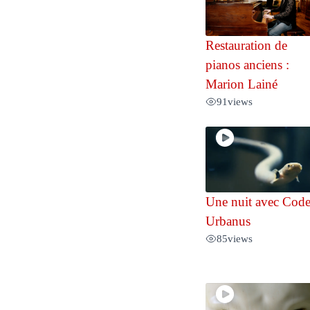
Restauration de
pianos anciens :
Marion Lainé
91
views
Une nuit avec Cod
Urbanus
85
views