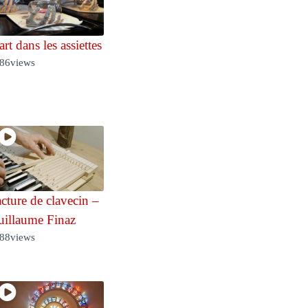
art dans les assiettes
86
views
cture de clavecin –
illaume Finaz
88
views