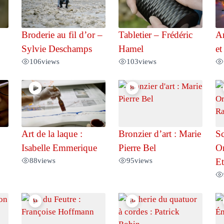
Broderie au fil d’or –
Tabletier – Frédéric
Ar
Sylvie Deschamps
Hamel
et
106
views
103
views
Art de la laque :
Bronzier d’art : Marie
Sc
Isabelle Emmerique
Pierre Bel
Or
88
views
95
views
Et