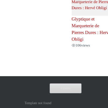
Glyptique et
Marqueterie de
Pierres Dures : Her
Obligi
106
views
VIMEO
Template not found