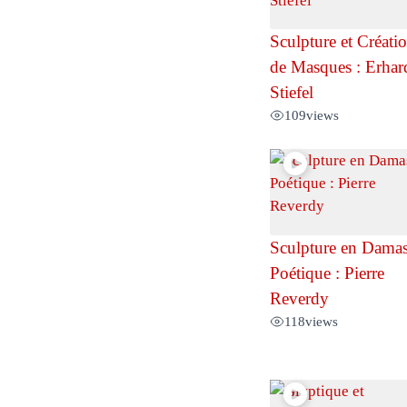
Sculpture et Créati
de Masques : Erhar
Stiefel
109
views
Sculpture en Dama
Poétique : Pierre
Reverdy
118
views