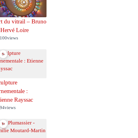
t du vitrail – Bruno
 Hervé Loire
100
views
ulpture
nementale :
ienne Rayssac
94
views