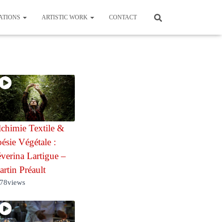
ATIONS
ARTISTIC WORK
CONTACT
chimie Textile &
ésie Végétale :
verina Lartigue –
rtin Préault
78
views